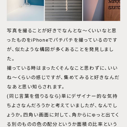
サービス
Price
費用体系について
写真を撮ることが好きでなんとな〜くいいなと思
About us
ったものをiPhoneでパチパチを撮っているのです
私たちについて
が、似たような構図が多くあることを発見しまし
Column
た。
コラム
撮っている時はまったくそんなこと思わずに、いい
Blog
ね〜くらいの感じですが、集めてみると好きなんだ
ブログ
なあと思い知らされます。
News
(同じ言葉を借りるなら)単にデザイナー的な気持
ニュース
ちよさなんだろうかと考えていましたが、なんでし
Contact
ょうか。四角い画面に対して、角からにゅっと出てく
お問い合わせ
る別のものの色の配分というか面積の比率という